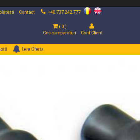
latesti
Contact
+40.737.242.777
( 0 )
Cos cumparaturi
Cont Client
otii
Cere Oferta