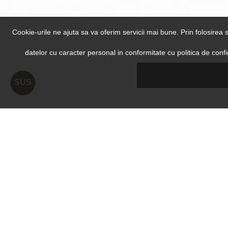
Cookie-urile ne ajuta sa va oferim servicii mai bune. Prin folosirea s
datelor cu caracter personal in conformitate cu politica de conf
SUS
Cum livram
Livrare rapida oriunde in tara
La CTHparts produsele din stoc Bucurest