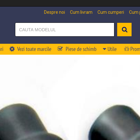
Despre noi
Cum livram
Cum cumperi
Cum p
ri
Vezi toate marcile
Piese de schimb
Utile
Prom