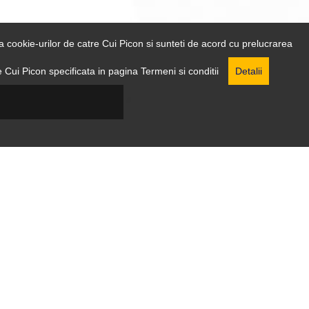
rea cookie-urilor de catre Cui Picon si sunteti de acord cu prelucrarea
e Cui Picon specificata in pagina Termeni si conditii
Detalii