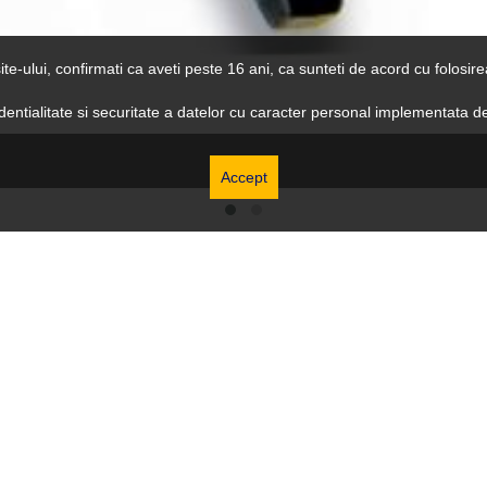
ite-ului, confirmati ca aveti peste 16 ani, ca sunteti de acord cu folosi
identialitate si securitate a datelor cu caracter personal implementata d
Accept
!
i sunt livrate in 24/48h, oriunde in tara!*